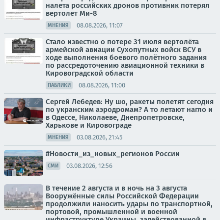
налета российских дронов противник потерял
вертолет Ми-8
08.08.2026, 11:07
МНЕНИЯ
Стало известно о потере 31 июля вертолёта
армейской авиации Сухопутных войск ВСУ в
ходе выполнения боевого полётного задания
по рассредоточению авиационной техники в
Кировоградской области
08.08.2026, 11:00
ПАБЛИКИ
Сергей Лебедев: Ну шо, ракеты полетят сегодня
по укранским аэродромам? А то летают нагло и
в Одессе, Николаеве, Днепропетровске,
Харькове и Кировограде
03.08.2026, 21:45
МНЕНИЯ
#Новости_из_новых_регионов России
03.08.2026, 12:56
СМИ
В течение 2 августа и в ночь на 3 августа
Вооружённые силы Российской Федерации
продолжили наносить удары по транспортной,
портовой, промышленной и военной
инфраструктуре Украины, задействованной в