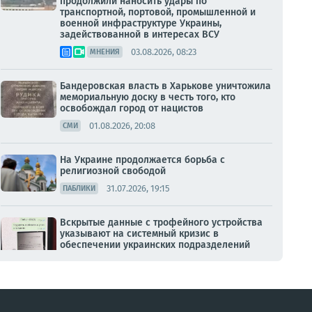
продолжили наносить удары по
транспортной, портовой, промышленной и
военной инфраструктуре Украины,
задействованной в интересах ВСУ
03.08.2026, 08:23
МНЕНИЯ
Бандеровская власть в Харькове уничтожила
мемориальную доску в честь того, кто
освобождал город от нацистов
01.08.2026, 20:08
СМИ
На Украине продолжается борьба с
религиозной свободой
31.07.2026, 19:15
ПАБЛИКИ
Вскрытые данные с трофейного устройства
указывают на системный кризис в
обеспечении украинских подразделений
31.07.2026, 15:02
ПАБЛИКИ
Сергей Жигунов и Александр Долинский
стали Почетными гражданами Ялты