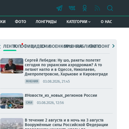
ИКИ
ФОТО
ЛОНГРИДЫ
КАТЕГОРИИ
О НАС
ЛЕНТА
ТОП
ОФИЦ.
ВИДЕО
СМИ
ВОЕНКОРЫ
МНЕНИЯ
ПАБЛИКИ
ФОТО
ЛОНГРИДЫ
Сергей Лебедев: Ну шо, ракеты полетят
сегодня по укранским аэродромам? А то
летают нагло и в Одессе, Николаеве,
Днепропетровске, Харькове и Кировограде
03.08.2026, 21:45
МНЕНИЯ
#Новости_из_новых_регионов России
03.08.2026, 12:56
СМИ
В течение 2 августа и в ночь на 3 августа
Вооружённые силы Российской Федерации