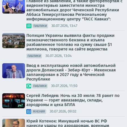
Главное из заявлений, а также фоторепортаж с
видеоинтервью заместителя министра
автомобильных дорог Чеченской Республики
Аббаса Темирсултанова Региональному
информационному центру "ТАСС Кавказ":
30.07.2026, 13:47
ПАБЛИКИ
Полиция Украины выявила факты продажи
низкокачественного бензина и изъяла
разбавленное топливо на сумму свыше $1
миллиона, говорите на сайте ведомства
30.07.2026, 13:04
ПАБЛИКИ
Ввод в эксплуатацию новой автомобильной
дороги Долинский - Зебир-Юрт - Мекенская
запланирован в 2027 году в Чеченской
Республике
30.07.2026, 11:50
ПАБЛИКИ
Сергей Лебедев: Ночь на 30 июля: 78 ракет по
Украине — горят авиазаводы, склады,
аэродромы и цеха БПЛА
30.07.2026, 09:02
МНЕНИЯ
Юрий Котенок: Минувшей ночью ВС РФ
нанесли удары по аэродромам, военным