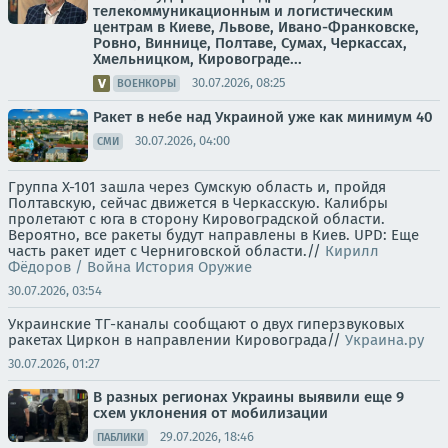
телекоммуникационным и логистическим
центрам в Киеве, Львове, Ивано-Франковске,
Ровно, Виннице, Полтаве, Сумах, Черкассах,
Хмельницком, Кировограде...
30.07.2026, 08:25
ВОЕНКОРЫ
Ракет в небе над Украиной уже как минимум 40
30.07.2026, 04:00
СМИ
Группа Х-101 зашла через Сумскую область и, пройдя
Полтавскую, сейчас движется в Черкасскую. Калибры
пролетают с юга в сторону Кировоградской области.
Вероятно, все ракеты будут направлены в Киев. UPD: Еще
часть ракет идет с Черниговской области.//
Кирилл
Фёдоров / Война История Оружие
30.07.2026, 03:54
Украинские ТГ-каналы сообщают о двух гиперзвуковых
ракетах Циркон в направлении Кировограда//
Украина.ру
30.07.2026, 01:27
В разных регионах Украины выявили еще 9
схем уклонения от мобилизации
29.07.2026, 18:46
ПАБЛИКИ