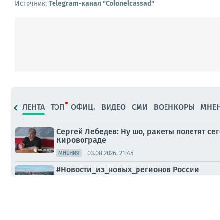
Источник:
Telegram-канал "Сolonelcassad"
ЛЕНТА
ТОП
ОФИЦ.
ВИДЕО
СМИ
ВОЕНКОРЫ
МНЕ
Сергей Лебедев: Ну шо, ракеты полетят се
Кировограде
03.08.2026, 21:45
МНЕНИЯ
#Новости_из_новых_регионов России
03.08.2026, 12:56
СМИ
В течение 2 августа и в ночь на 3 август
промышленной и военной инфраструктуре 