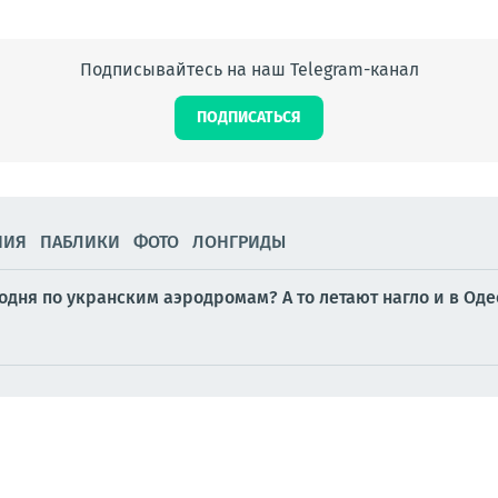
Подписывайтесь на наш Telegram-канал
ПОДПИСАТЬСЯ
НИЯ
ПАБЛИКИ
ФОТО
ЛОНГРИДЫ
годня по укранским аэродромам? А то летают нагло и в Од
а Вооружённые силы Российской Федерации продолжили нан
Украины, задействованной в интересах ВСУ