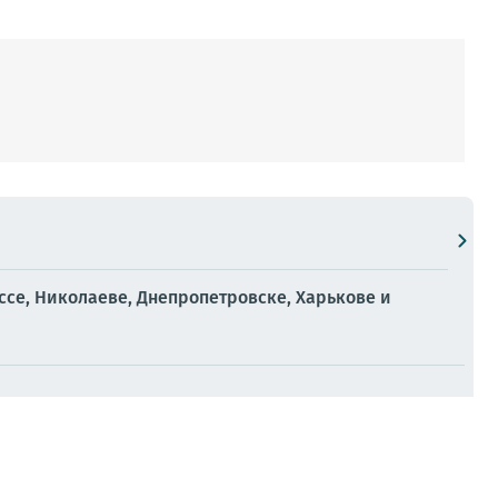
ессе, Николаеве, Днепропетровске, Харькове и
осить удары по транспортной, портовой,