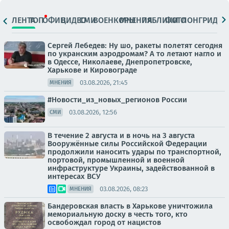
ЛЕНТА
ТОП
ОФИЦ.
ВИДЕО
СМИ
ВОЕНКОРЫ
МНЕНИЯ
ПАБЛИКИ
ФОТО
ЛОНГРИДЫ
Сергей Лебедев: Ну шо, ракеты полетят сегодня
по укранским аэродромам? А то летают нагло и
в Одессе, Николаеве, Днепропетровске,
Харькове и Кировограде
03.08.2026, 21:45
МНЕНИЯ
#Новости_из_новых_регионов России
03.08.2026, 12:56
СМИ
В течение 2 августа и в ночь на 3 августа
Вооружённые силы Российской Федерации
продолжили наносить удары по транспортной,
портовой, промышленной и военной
инфраструктуре Украины, задействованной в
интересах ВСУ
03.08.2026, 08:23
МНЕНИЯ
Бандеровская власть в Харькове уничтожила
мемориальную доску в честь того, кто
освобождал город от нацистов