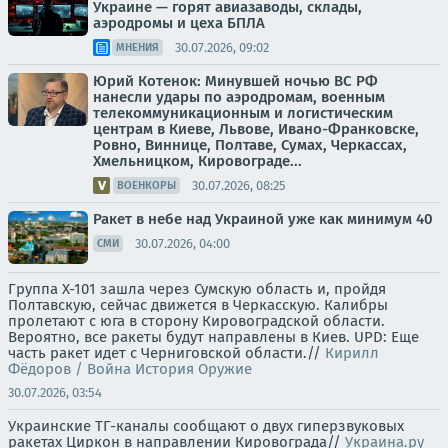
Украине — горят авиазаводы, склады,
аэродромы и цеха БПЛА
30.07.2026, 09:02
МНЕНИЯ
Юрий Котенок: Минувшей ночью ВС РФ
нанесли удары по аэродромам, военным
телекоммуникационным и логистическим
центрам в Киеве, Львове, Ивано-Франковске,
Ровно, Виннице, Полтаве, Сумах, Черкассах,
Хмельницком, Кировограде...
30.07.2026, 08:25
ВОЕНКОРЫ
Ракет в небе над Украиной уже как минимум 40
30.07.2026, 04:00
СМИ
Группа Х-101 зашла через Сумскую область и, пройдя
Полтавскую, сейчас движется в Черкасскую. Калибры
пролетают с юга в сторону Кировоградской области.
Вероятно, все ракеты будут направлены в Киев. UPD: Еще
часть ракет идет с Черниговской области.//
Кирилл
Фёдоров / Война История Оружие
30.07.2026, 03:54
Украинские ТГ-каналы сообщают о двух гиперзвуковых
ракетах Циркон в направлении Кировограда//
Украина.ру