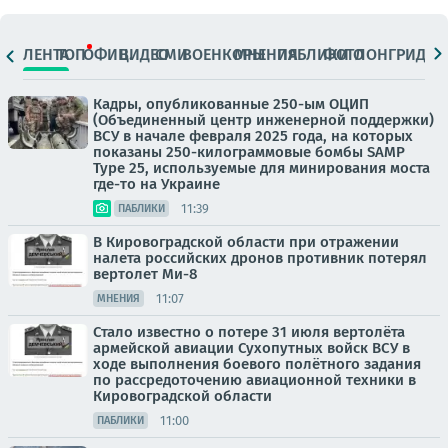
ЛЕНТА
ТОП
ОФИЦ.
ВИДЕО
СМИ
ВОЕНКОРЫ
МНЕНИЯ
ПАБЛИКИ
ФОТО
ЛОНГРИДЫ
Кадры, опубликованные 250-ым ОЦИП
(Объединенный центр инженерной поддержки)
ВСУ в начале февраля 2025 года, на которых
показаны 250-килограммовые бомбы SAMP
Type 25, используемые для минирования моста
где-то на Украине
11:39
ПАБЛИКИ
В Кировоградской области при отражении
налета российских дронов противник потерял
вертолет Ми-8
11:07
МНЕНИЯ
Стало известно о потере 31 июля вертолёта
армейской авиации Сухопутных войск ВСУ в
ходе выполнения боевого полётного задания
по рассредоточению авиационной техники в
Кировоградской области
11:00
ПАБЛИКИ