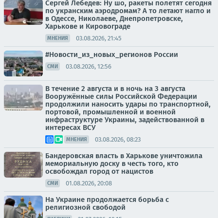
Сергей Лебедев: Ну шо, ракеты полетят сегодня
по укранским аэродромам? А то летают нагло и
в Одессе, Николаеве, Днепропетровске,
Харькове и Кировограде
03.08.2026, 21:45
МНЕНИЯ
#Новости_из_новых_регионов России
03.08.2026, 12:56
СМИ
В течение 2 августа и в ночь на 3 августа
Вооружённые силы Российской Федерации
продолжили наносить удары по транспортной,
портовой, промышленной и военной
инфраструктуре Украины, задействованной в
интересах ВСУ
03.08.2026, 08:23
МНЕНИЯ
Бандеровская власть в Харькове уничтожила
мемориальную доску в честь того, кто
освобождал город от нацистов
01.08.2026, 20:08
СМИ
На Украине продолжается борьба с
религиозной свободой