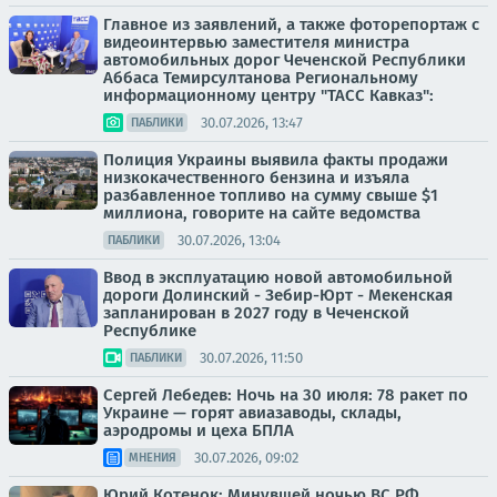
Главное из заявлений, а также фоторепортаж с
видеоинтервью заместителя министра
автомобильных дорог Чеченской Республики
Аббаса Темирсултанова Региональному
информационному центру "ТАСС Кавказ":
30.07.2026, 13:47
ПАБЛИКИ
Полиция Украины выявила факты продажи
низкокачественного бензина и изъяла
разбавленное топливо на сумму свыше $1
миллиона, говорите на сайте ведомства
30.07.2026, 13:04
ПАБЛИКИ
Ввод в эксплуатацию новой автомобильной
дороги Долинский - Зебир-Юрт - Мекенская
запланирован в 2027 году в Чеченской
Республике
30.07.2026, 11:50
ПАБЛИКИ
Сергей Лебедев: Ночь на 30 июля: 78 ракет по
Украине — горят авиазаводы, склады,
аэродромы и цеха БПЛА
30.07.2026, 09:02
МНЕНИЯ
Юрий Котенок: Минувшей ночью ВС РФ