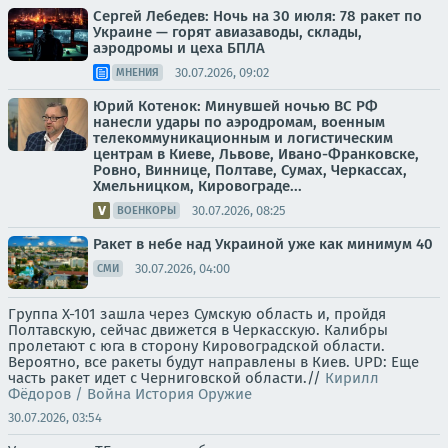
Сергей Лебедев: Ночь на 30 июля: 78 ракет по
Украине — горят авиазаводы, склады,
аэродромы и цеха БПЛА
30.07.2026, 09:02
МНЕНИЯ
Юрий Котенок: Минувшей ночью ВС РФ
нанесли удары по аэродромам, военным
телекоммуникационным и логистическим
центрам в Киеве, Львове, Ивано-Франковске,
Ровно, Виннице, Полтаве, Сумах, Черкассах,
Хмельницком, Кировограде...
30.07.2026, 08:25
ВОЕНКОРЫ
Ракет в небе над Украиной уже как минимум 40
30.07.2026, 04:00
СМИ
Группа Х-101 зашла через Сумскую область и, пройдя
Полтавскую, сейчас движется в Черкасскую. Калибры
пролетают с юга в сторону Кировоградской области.
Вероятно, все ракеты будут направлены в Киев. UPD: Еще
часть ракет идет с Черниговской области.//
Кирилл
Фёдоров / Война История Оружие
30.07.2026, 03:54