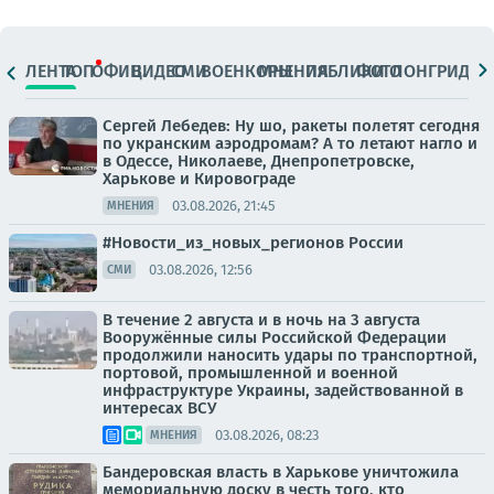
ЛЕНТА
ТОП
ОФИЦ.
ВИДЕО
СМИ
ВОЕНКОРЫ
МНЕНИЯ
ПАБЛИКИ
ФОТО
ЛОНГРИДЫ
Сергей Лебедев: Ну шо, ракеты полетят сегодня
по укранским аэродромам? А то летают нагло и
в Одессе, Николаеве, Днепропетровске,
Харькове и Кировограде
03.08.2026, 21:45
МНЕНИЯ
#Новости_из_новых_регионов России
03.08.2026, 12:56
СМИ
В течение 2 августа и в ночь на 3 августа
Вооружённые силы Российской Федерации
продолжили наносить удары по транспортной,
портовой, промышленной и военной
инфраструктуре Украины, задействованной в
интересах ВСУ
03.08.2026, 08:23
МНЕНИЯ
Бандеровская власть в Харькове уничтожила
мемориальную доску в честь того, кто