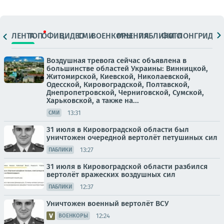
ЛЕНТА
ТОП
ОФИЦ.
ВИДЕО
СМИ
ВОЕНКОРЫ
МНЕНИЯ
ПАБЛИКИ
ФОТО
ЛОНГРИДЫ
Воздушная тревога сейчас объявлена в
большинстве областей Украины: Винницкой,
Житомирской, Киевской, Николаевской,
Одесской, Кировоградской, Полтавской,
Днепропетровской, Черниговской, Сумской,
Харьковской, а также на...
13:31
СМИ
31 июля в Кировоградской области был
уничтожен очередной вертолёт петушиных сил
13:27
ПАБЛИКИ
31 июля в Кировоградской области разбился
вертолёт вражеских воздушных сил
12:37
ПАБЛИКИ
Уничтожен военный вертолёт ВСУ
12:24
ВОЕНКОРЫ