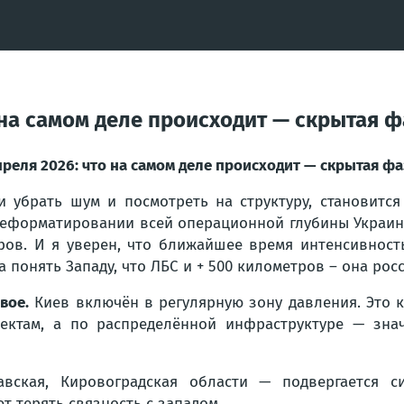
о на самом деле происходит — скрытая 
преля 2026: что на самом деле происходит — скрытая ф
и убрать шум и посмотреть на структуру, становится
еформатировании всей операционной глубины Украины
ров. И я уверен, что ближайшее время интенсивность
а понять Западу, что ЛБС и + 500 километров – она рос
вое.
Киев включён в регулярную зону давления. Это 
ектам, а по распределённой инфраструктуре — знач
вская, Кировоградская области — подвергается с
т терять связность с западом.