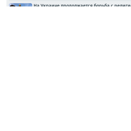
На Украине продолжается борьба с религи
31.07.2026, 19:15
ПАБЛИКИ
Вскрытые данные с трофейного устройств
31.07.2026, 15:02
ПАБЛИКИ
Сергей Жигунов и Александр Долинский с
31.07.2026, 11:04
СМИ
Владислав Шурыгин: Анимированная схема у
31.07.2026, 10:20
МНЕНИЯ
Советский и российский актер, режиссер,
31.07.2026, 10:03
СМИ
Анимированная схема ударов по территории
30.07.2026, 23:31
ПАБЛИКИ
Главное из заявлений, а также фоторепор