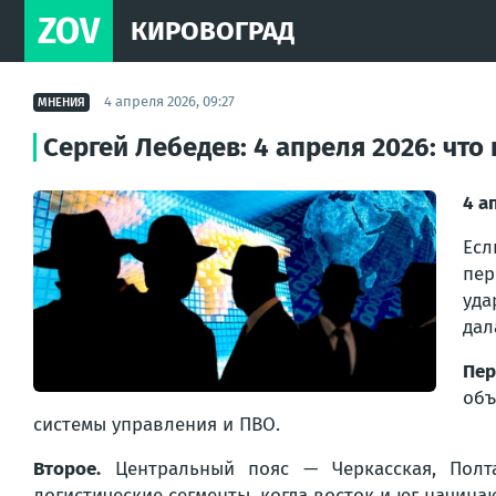
ZOV
КИРОВОГРАД
4 апреля 2026, 09:27
МНЕНИЯ
Сергей Лебедев: 4 апреля 2026: чт
4 а
Есл
пер
уда
дал
Пер
объ
системы управления и ПВО.
Второе.
Центральный пояс — Черкасская, Полта
логистические сегменты, когда восток и юг начинаю