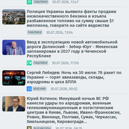
30.07.2026, 13:47
ПАБЛИКИ
Полиция Украины выявила факты продажи
низкокачественного бензина и изъяла
разбавленное топливо на сумму свыше $1
миллиона, говорите на сайте ведомства
30.07.2026, 13:04
ПАБЛИКИ
Ввод в эксплуатацию новой автомобильной
дороги Долинский - Зебир-Юрт - Мекенская
запланирован в 2027 году в Чеченской
Республике
30.07.2026, 11:50
ПАБЛИКИ
Сергей Лебедев: Ночь на 30 июля: 78 ракет по
Украине — горят авиазаводы, склады,
аэродромы и цеха БПЛА
30.07.2026, 09:02
МНЕНИЯ
Юрий Котенок: Минувшей ночью ВС РФ
нанесли удары по аэродромам, военным
телекоммуникационным и логистическим
центрам в Киеве, Львове, Ивано-Франковске,
Ровно, Виннице, Полтаве, Сумах, Черкассах,
Хмельницком, Кировограде...
30.07.2026, 08:25
ВОЕНКОРЫ