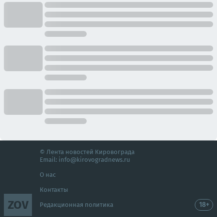
© Лента новостей Кировограда
Email:
info@kirovogradnews.ru
О нас
Контакты
ZOV
18+
Редакционная политика