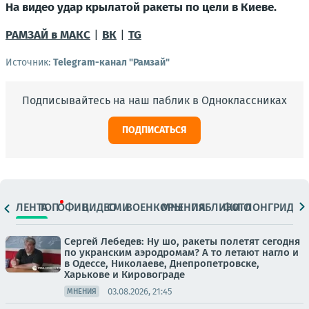
На видео удар крылатой ракеты по цели в Киеве.
РАМЗАЙ в МАКС
|
ВК
|
TG
Источник:
Telegram-канал "Рамзай"
Подписывайтесь на наш паблик в Одноклассниках
ПОДПИСАТЬСЯ
ЛЕНТА
ТОП
ОФИЦ.
ВИДЕО
СМИ
ВОЕНКОРЫ
МНЕНИЯ
ПАБЛИКИ
ФОТО
ЛОНГРИДЫ
Сергей Лебедев: Ну шо, ракеты полетят сегодня
по укранским аэродромам? А то летают нагло и
в Одессе, Николаеве, Днепропетровске,
Харькове и Кировограде
03.08.2026, 21:45
МНЕНИЯ