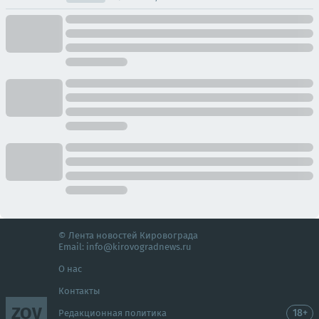
© Лента новостей Кировограда
Email:
info@kirovogradnews.ru
О нас
Контакты
ZOV
18+
Редакционная политика