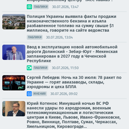
30.07.2026, 13:47
ПАБЛИКИ
Полиция Украины выявила факты продажи
низкокачественного бензина и изъяла
разбавленное топливо на сумму свыше $1
миллиона, говорите на сайте ведомства
30.07.2026, 13:04
ПАБЛИКИ
Ввод в эксплуатацию новой автомобильной
дороги Долинский - Зебир-Юрт - Мекенская
запланирован в 2027 году в Чеченской
Республике
30.07.2026, 11:50
ПАБЛИКИ
Сергей Лебедев: Ночь на 30 июля: 78 ракет по
Украине — горят авиазаводы, склады,
аэродромы и цеха БПЛА
30.07.2026, 09:02
МНЕНИЯ
Юрий Котенок: Минувшей ночью ВС РФ
нанесли удары по аэродромам, военным
телекоммуникационным и логистическим
центрам в Киеве, Львове, Ивано-Франковске,
Ровно, Виннице, Полтаве, Сумах, Черкассах,
Хмельницком, Кировограде...