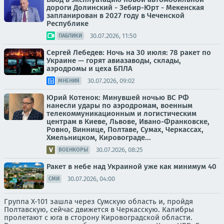
дороги Долинский - Зебир-Юрт - Мекенская
запланирован в 2027 году в Чеченской
Республике
30.07.2026, 11:50
ПАБЛИКИ
Сергей Лебедев: Ночь на 30 июля: 78 ракет по
Украине — горят авиазаводы, склады,
аэродромы и цеха БПЛА
30.07.2026, 09:02
МНЕНИЯ
Юрий Котенок: Минувшей ночью ВС РФ
нанесли удары по аэродромам, военным
телекоммуникационным и логистическим
центрам в Киеве, Львове, Ивано-Франковске,
Ровно, Виннице, Полтаве, Сумах, Черкассах,
Хмельницком, Кировограде...
30.07.2026, 08:25
ВОЕНКОРЫ
Ракет в небе над Украиной уже как минимум 40
30.07.2026, 04:00
СМИ
Группа Х-101 зашла через Сумскую область и, пройдя
Полтавскую, сейчас движется в Черкасскую. Калибры
пролетают с юга в сторону Кировоградской области.