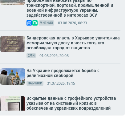
продолжили наносить удары по
транспортной, портовой, промышленной и
военной инфраструктуре Украины,
задействованной в интересах ВСУ
03.08.2026, 08:23
МНЕНИЯ
Бандеровская власть в Харькове уничтожила
мемориальную доску в честь того, кто
освобождал город от нацистов
01.08.2026, 20:08
СМИ
На Украине продолжается борьба с
религиозной свободой
31.07.2026, 19:15
ПАБЛИКИ
Вскрытые данные с трофейного устройства
указывают на системный кризис в
обеспечении украинских подразделений
31.07.2026, 15:02
ПАБЛИКИ
Сергей Жигунов и Александр Долинский
стали Почетными гражданами Ялты