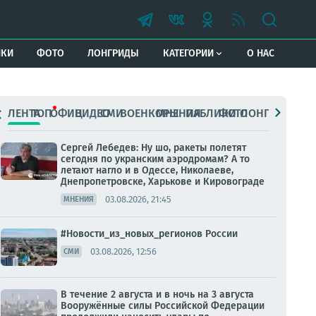
ИКИ
ФОТО
ЛОНГРИДЫ
КАТЕГОРИИ
О НАС
ЛЕНТА
ТОП
ОФИЦ.
ВИДЕО
СМИ
ВОЕНКОРЫ
МНЕНИЯ
ПАБЛИКИ
ФОТО
ЛОНГРИДЫ
Сергей Лебедев: Ну шо, ракеты полетят
сегодня по укранским аэродромам? А то
летают нагло и в Одессе, Николаеве,
Днепропетровске, Харькове и Кировограде
03.08.2026, 21:45
МНЕНИЯ
#Новости_из_новых_регионов России
03.08.2026, 12:56
СМИ
В течение 2 августа и в ночь на 3 августа
Вооружённые силы Российской Федерации